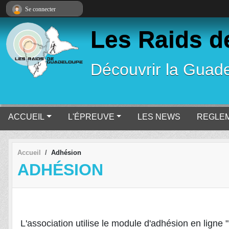
Panneau de gestion des cookies
Se connecter
Les Raids d
Découvrir la Gua
ACCUEIL
L'ÉPREUVE
LES NEWS
REGLE
Accueil
Adhésion
ADHÉSION
L'association utilise le module d'adhésion en lign