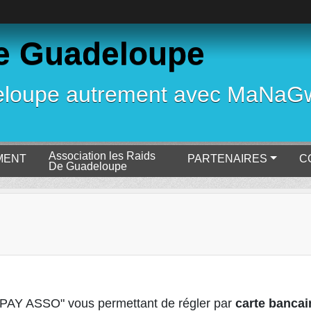
e Guadeloupe
deloupe autrement avec MaNa
Association les Raids
MENT
PARTENAIRES
C
De Guadeloupe
e "PAY ASSO" vous permettant de régler par
carte bancai