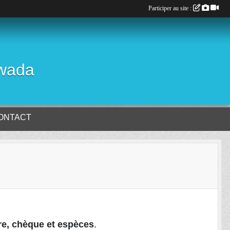
Participer au site :
Gwada
ONTACT
re, chèque et espèces
.