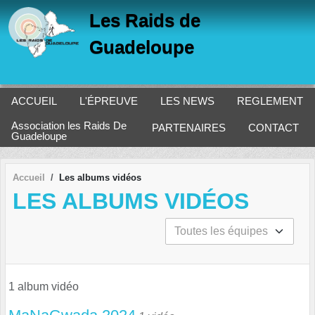
Panneau de gestion des cookies
Les Raids de
Guadeloupe
ACCUEIL
L'ÉPREUVE
LES NEWS
REGLEMENT
Association les Raids De
PARTENAIRES
CONTACT
Guadeloupe
Accueil
Les albums vidéos
LES ALBUMS VIDÉOS
1 album vidéo