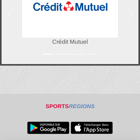
Précedent
Suiv
Crédit Mutuel
SPORTS
REGIONS